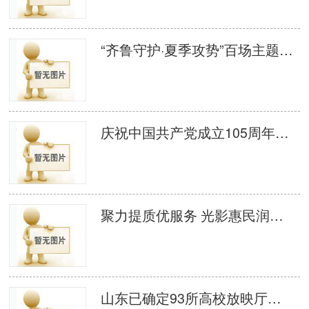
“齐鲁守护·夏季攻势”百场主题电影 宣防活动启动
庆祝中国共产党成立105周年、纪念中国工农红军长征胜利90周年——2026年千场公益电影放映活动启动仪式在济南举办
聚力提质优服务 光影惠民润历城 济南市历城区组织召开 2026 年度农村公益电影提高放映质量推进会议
山东已确定93所高校放映厅试点单位 创新高校思政教育融合新模式