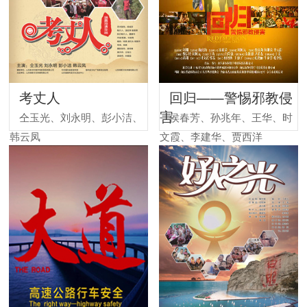
考丈人
回归——警惕邪教侵
害
仝玉光、刘永明、彭小洁、
侯春芳、孙兆年、王华、时
韩云凤
文霞、李建华、贾西洋