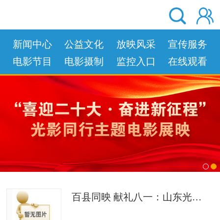
新闻中心
公益文化
放映风采
宣传服务
电影节目
电影摄制
监控入口
在线观看
left
right
百县同映 献礼八一：山东光影致敬人民军队、献礼长征胜利90周年