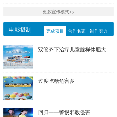
更多宣传模式>>
电影摄制
完成项目
合作名家
制作实力
双管齐下治疗儿童腺样体肥大
过度吃糖危害多
回归——警惕邪教侵害